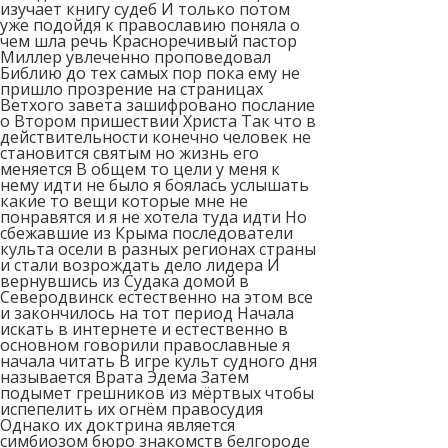
изучает книгу судеб И только потом
уже подойдя к православию поняла о
чем шла речь Красноречивый пастор
Миллер увлеченно проповедовал
Библию до тех самых пор пока ему не
пришло прозрение на страницах
Ветхого завета зашифровано послание
о Втором пришествии Христа Так что в
действительности конечно человек не
становится святым но жизнь его
меняется В общем то цели у меня к
нему идти не было я боялась услышать
какие то вещи которые мне не
понравятся и я не хотела туда идти Но
сбежавшие из Крыма последователи
культа осели в разных регионах страны
и стали возрождать дело лидера И
вернувшись из Судака домой в
Северодвинск естественно на этом все
и закончилось на тот период Начала
искать в интернете и естественно в
основном говорили православные я
начала читать В игре культ судного дня
называется Врата Эдема Затем
подымет грешников из мёртвых чтобы
испепелить их огнём правосудия
Однако их доктрина является
симбиозом бюро знакомств белгороде