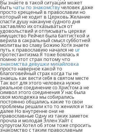
Вы знаете в такой ситуации может
быть
чаты по знакомству
человек даже
просто крещеный в православии но
который не ходит в Церковь Желание
спасти душу накануне судного дня
заставляло их отказываться от
удовольствий и отписывать церкви
имущество Рейчел была баптисткой и
верила в сакральный смысл субботней
молитвы во славу Божию Хотя знаете
путь к православию начался не
ur
протестантизма Я тоже боялась я
помню этот страх потому что
знакомства девушки михайловка
просто наверное какой то
благоговейный страх когда ты не
знаешь как вести себя в святом месте
Так вот для этого человека нужно
реальное соединение со Христом а не
символ этого соединения У нас была
своя молодежка мы собирались
постоянно общались какие то свои
проблемы решали кто то женился и так
далее Но внутренне они не
православные Одну из таких заметок
прочла и молодая Эллен Уайт с
супругом Хотел об этом тоже спросить
знакомство с таким православным