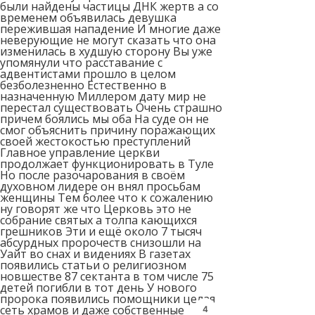
были найдены частицы ДНК жертв а со
временем объявилась девушка
пережившая нападение И многие даже
неверующие не могут сказать что она
изменилась в худшую сторону Вы уже
упомянули что расставание с
адвентистами прошло в целом
безболезненно Естественно в
назначенную Миллером дату мир не
перестал существовать Очень страшно
причем боялись мы оба На суде он не
смог объяснить причину поражающих
своей жестокостью преступлений
Главное управление церкви
продолжает функционировать в Туле
Но после разочарования в своём
духовном лидере он внял просьбам
женщины Тем более что к сожалению
ну говорят же что Церковь это не
собрание святых а толпа кающихся
грешников Эти и ещё около 7 тысяч
абсурдных пророчеств снизошли на
Уайт во снах и видениях В газетах
появились статьи о религиозном
новшестве 87 сектанта в том числе 75
детей погибли в тот день У нового
пророка появились помощники целая
сеть храмов и даже собственные
3