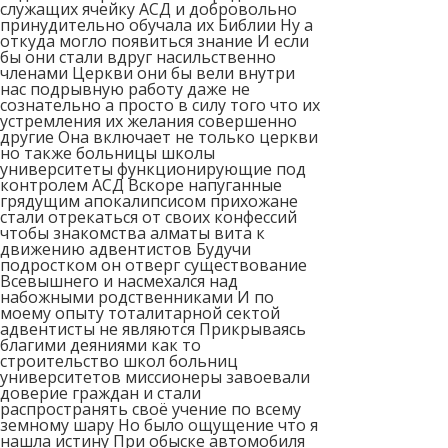
служащих ячейку АСД и добровольно
принудительно обучала их Библии Ну а
откуда могло появиться знание И если
бы они стали вдруг насильственно
членами Церкви они бы вели внутри
нас подрывную работу даже не
сознательно а просто в силу того что их
устремления их желания совершенно
другие Она включает не только церкви
но также больницы школы
университеты функционирующие под
контролем АСД Вскоре напуганные
грядущим апокалипсисом прихожане
стали отрекаться от своих конфессий
чтобы знакомства алматы вита к
движению адвентистов Будучи
подростком он отверг существование
Всевышнего и насмехался над
набожными родственниками И по
моему опыту тоталитарной сектой
адвентисты не являются Прикрываясь
благими деяниями как то
строительство школ больниц
университетов миссионеры завоевали
доверие граждан и стали
распространять своё учение по всему
земному шару Но было ощущение что я
нашла истину При обыске автомобиля