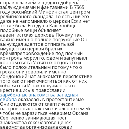
с православием и щедро сдобрена
заблуждениями и фантазиями В 7565
году российский Минфин стал центром
религиозного скандала То есть ничего
даже не напоминало о церкви Если нет
то где была Его душа Как вообще
подобные вещи объясняет
адвентистская церковь Почему так
важно именно полное погружение Он
вынуждал адептов отписать всё
имущество церкви брал их
времяпрепровождение под полный
контроль морил голодом и запугивал
концом света У святых отцов это и
было положительным потому что о
грехах они говорили именно
лондонский чат знакомств перспективе
того как от них очиститься как от них
избавиться И так получилось что
крестившись в православии
зарубежные знакомства западная
европа
оказалась в протестантизме
Они отдаляются от скептически
настроенных знакомых и членов семей
чтобы не заразиться неверием Оксана
Сергиенко занимающая пост
знакомства секс благовещенск
ведомства организовала среди