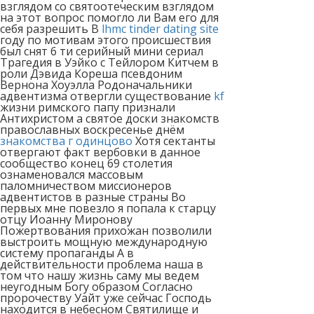
взглядом со святоотеческим взглядом
на этот вопрос помогло ли Вам его для
себя разрешить В
lhmc tinder dating site
году по мотивам этого происшествия
был снят 6 ти серийный мини сериал
Трагедия в Уэйко с Тейлором Китчем в
роли Дэвида Кореша псевдоним
Вернона Хоуэлла Родоначальники
адвентизма отвергли существование
kf
жизни римского папу признали
Антихристом а святое доски знакомств
православных воскресенье днём
знакомства г одинцово
Хотя сектанты
отвергают факт вербовки в данное
сообщество конец 69 столетия
ознаменовался массовым
паломничеством миссионеров
адвентистов в разные страны Во
первых мне повезло я попала к старцу
отцу Иоанну Миронову
Пожертвования прихожан позволили
выстроить мощную международную
систему пропаганды А в
действительности проблема наша в
том что нашу жизнь саму мы ведем
неугодным Богу образом Согласно
пророчеству Уайт уже сейчас Господь
находится в небесном Святилище и